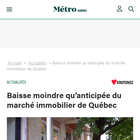
Skip
to
content
Accueil
»
Actualités
»
Baisse moindre qu’anticipée du marché
immobilier de Québec
ACTUALITÉS
SOUTENEZ
Baisse moindre qu’anticipée du
marché immobilier de Québec