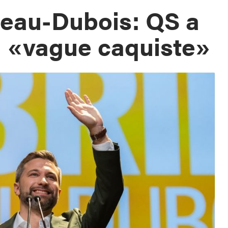
deau-Dubois: QS a
a «vague caquiste»