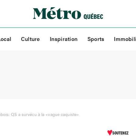
Local
Culture
Inspiration
Sports
Immobil
bois: QS a survécu à la «vague caquiste»
SOUTENEZ