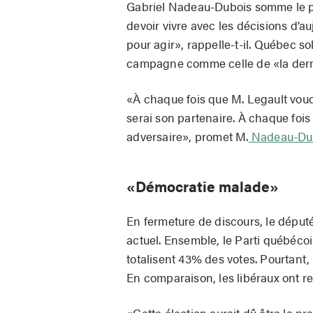
Gabriel Nadeau-Dubois somme le pre
devoir vivre avec les décisions d’au
pour agir», rappelle-t-il. Québec so
campagne comme celle de «la dern
«À chaque fois que M. Legault voudr
serai son partenaire. À chaque fois 
adversaire», promet M.
Nadeau-Du
«Démocratie malade»
En fermeture de discours, le déput
actuel. Ensemble, le Parti québéco
totalisent 43% des votes. Pourtant,
En comparaison, les libéraux ont r
«Cette élection aurait dû être la 