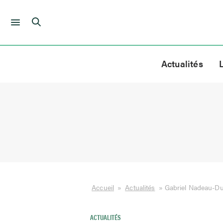
Skip
to
Actualités
content
Accueil
»
Actualités
»
Gabriel Nadeau-Du
ACTUALITÉS