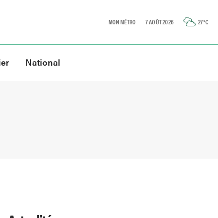
MON MÉTRO
7 AOÛT 2026
27
°C
ier
National