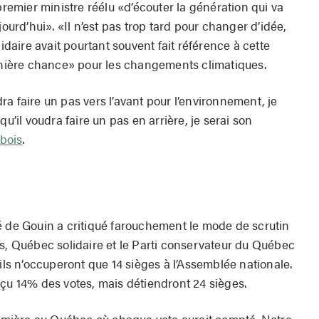
mier ministre réélu «d’écouter la génération qui va
jourd’hui». «Il n’est pas trop tard pour changer d’idée,
lidaire avait pourtant souvent fait référence à cette
ière chance» pour les changements climatiques.
a faire un pas vers l’avant pour l’environnement, je
qu’il voudra faire un pas en arrière, je serai son
bois
.
é de Gouin a critiqué farouchement le mode de scrutin
is, Québec solidaire et le Parti conservateur du Québec
 ils n’occuperont que 14 sièges à l’Assemblée nationale.
eçu 14% des votes, mais détiendront 24 sièges.
première au Québec où chaque vote aurait compté. Notre