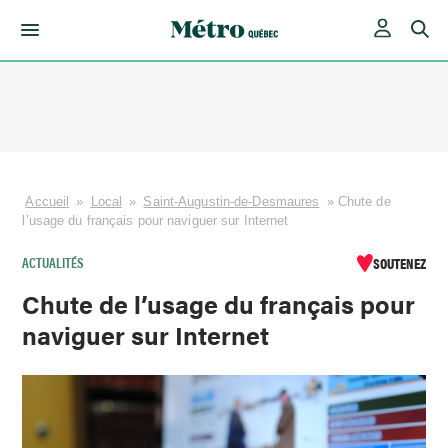
Skip
to
content
Accueil
»
Local
»
Saint-Augustin-de-Desmaures
»
Chute de
l’usage du français pour naviguer sur Internet
ACTUALITÉS
SOUTENEZ
Chute de l’usage du français pour
naviguer sur Internet