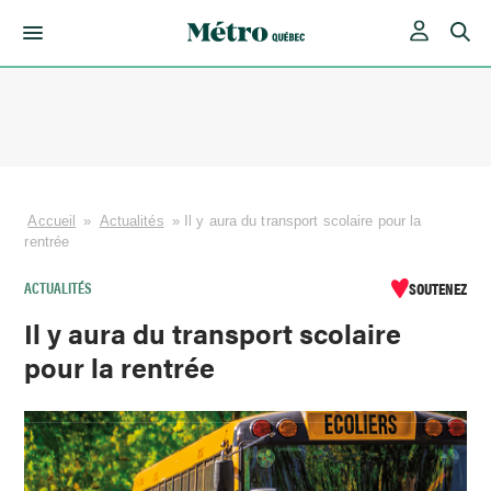
Skip
to
content
Accueil
»
Actualités
»
Il y aura du transport scolaire pour la
rentrée
ACTUALITÉS
SOUTENEZ
Il y aura du transport scolaire
pour la rentrée