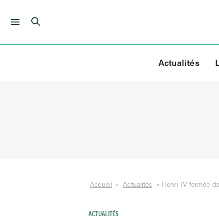
Skip
to
Actualités
content
Accueil
»
Actualités
»
Henri-IV fermée da
ACTUALITÉS