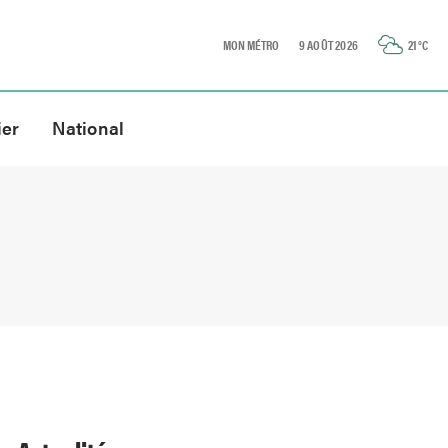
MON MÉTRO
9 AOÛT 2026
21
°C
ier
National