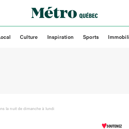
Local
Culture
Inspiration
Sports
Immobil
ns la nuit de dimanche à lundi
SOUTENEZ