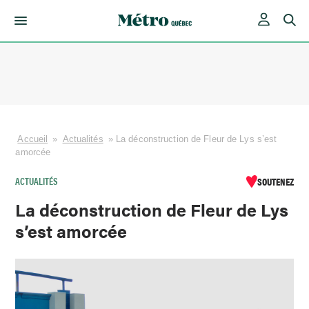
Skip
to
content
Accueil
»
Actualités
»
La déconstruction de Fleur de Lys s’est
amorcée
ACTUALITÉS
SOUTENEZ
La déconstruction de Fleur de Lys
s’est amorcée