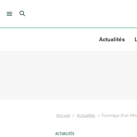
Skip
to
Actualités
content
Accueil
»
Actualités
»
Tournage d’un fil
ACTUALITÉS