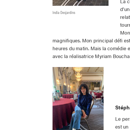
La c
d’un
India Desjardins
rela
tour
Mont
magnifiques. Mon principal défi est 
heures du matin. Mais la comédie et
avec la réalisatrice Myriam Bouchard
Stéph
Le per
est un