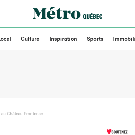
Local
Culture
Inspiration
Sports
Immobil
m au Château Frontenac
SOUTENEZ