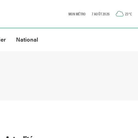
MON MÉTRO
7 AOÛT 2026
23
°C
ier
National