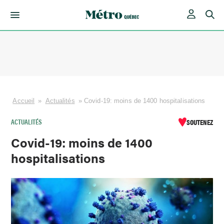
Skip
to
content
Accueil
»
Actualités
»
Covid-19: moins de 1400 hospitalisations
ACTUALITÉS
SOUTENEZ
Covid-19: moins de 1400
hospitalisations