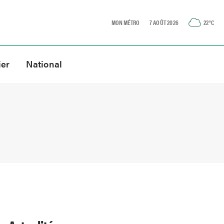
MON MÉTRO
7 AOÛT 2026
22
°C
ier
National