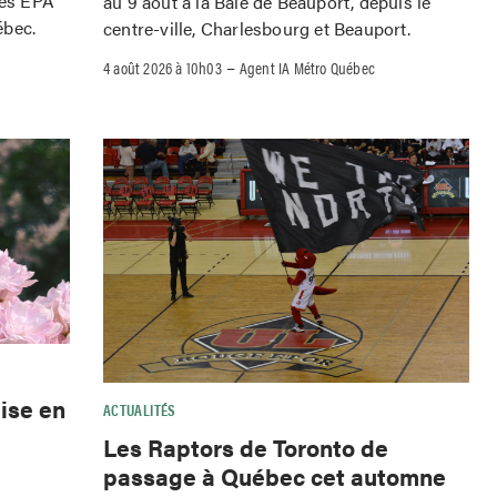
iés EPA
au 9 août à la Baie de Beauport, depuis le
ébec.
centre-ville, Charlesbourg et Beauport.
–
4 août 2026 à 10h03
Agent IA Métro Québec
ise en
ACTUALITÉS
Les Raptors de Toronto de
passage à Québec cet automne