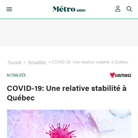
Skip
to
content
Accueil
»
Actualités
»
COVID-19: Une relative stabilité à Québec
ACTUALITÉS
SOUTENEZ
COVID-19: Une relative stabilité à
Québec