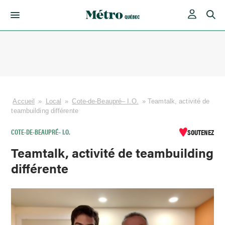
Skip
to
content
Accueil
»
Local
»
Cote-de-Beaupré– I.O.
»
Teamtalk, activité de
teambuilding différente
COTE-DE-BEAUPRÉ– I.O.
SOUTENEZ
Teamtalk, activité de teambuilding
différente