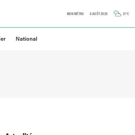
MON MÉTRO
6 AOÛT 2026
31
°C
ier
National