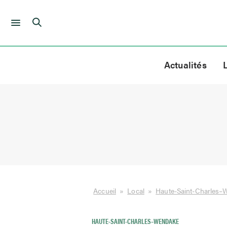
Skip
to
Actualités
content
Accueil
»
Local
»
Haute-Saint-Charles–
HAUTE-SAINT-CHARLES–WENDAKE