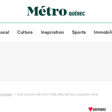
Local
Culture
Inspiration
Sports
Immobil
Wendake
»
Une somme de 544 408$ affectée aux espaces verts
SOUTENEZ