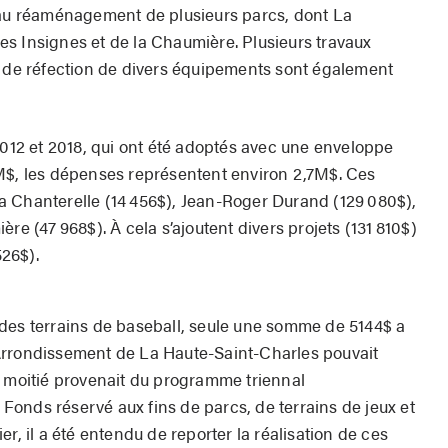
 au réaménagement de plusieurs parcs, dont La
s Insignes et de la Chaumière. Plusieurs travaux
u de réfection de divers équipements sont également
2012 et 2018, qui ont été adoptés avec une enveloppe
M$, les dépenses représentent environ 2,7M$. Ces
a Chanterelle (14 456$), Jean-Roger Durand (129 080$),
re (47 968$). À cela s’ajoutent divers projets (131 810$)
526$).
des terrains de baseball, seule une somme de 5144$ a
 l’Arrondissement de La Haute-Saint-Charles pouvait
e moitié provenait du programme triennal
u Fonds réservé aux fins de parcs, de terrains de jeux et
r, il a été entendu de reporter la réalisation de ces